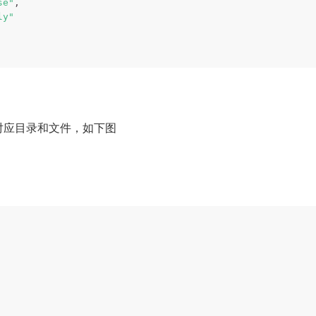
se"
,

ly"
对应目录和文件，如下图