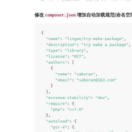
修改
增加自动加载规范(命名空
composer.json
{

"name"
: 
"lingan/try-make-package"
,

"description"
: 
"try make a package"
,

"type"
: 
"library"
,

"license"
: 
"MIT"
,

"authors"
: [

    {

"name"
: 
"saboran"
,

"email"
: 
"saboran@163.com"
    }

  ],

"minimum-stability"
: 
"dev"
,

"require"
: {

"php"
: 
">=7.0"
  },

"autoload"
: {

"psr-4"
: {
