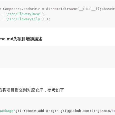
y Composer$vendorDir = dirname(dirname(__FILE__));$baseD
 . 
'/src/Flower/Rose'
),

 . 
'/src/Flower/Lily'
dme.md为项目增加描述
然后将项目提交到对应仓库，参考如下
package"
git remote add origin git@github.com:linganmin/
t