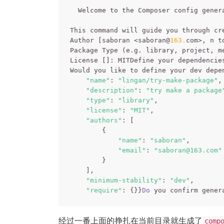
  Welcome to the Composer config genera
This command will guide you through cr
Author [saboran <saboran@
163.
com>, n t
Package Type (e.g. library, project, me
License []: MITDefine your dependencie
Would you like to define your dev depe
"name"
: 
"lingan/try-make-package"
,

"description"
: 
"try make a package
"type"
: 
"library"
,

"license"
: 
"MIT"
,

"authors"
: [

        {

"name"
: 
"saboran"
,

"email"
: 
"saboran@163.com"
        }

    ],

"minimum-stability"
: 
"dev"
,

"require"
: {}}
Do
经过一番上面的挣扎在当前目录就生成了
comp