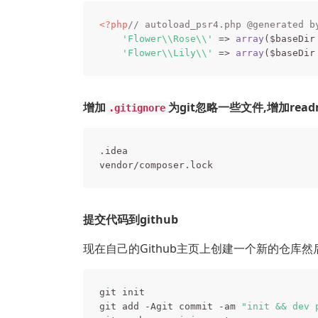
<?php
// autoload_psr4.php @generated b
'Flower\\Rose\\'
 => 
array
($baseDir
'Flower\\Lily\\'
 => 
array
($baseDir
增加
为git忽略一些文件,增加rea
.gitignore
.idea

提交代码到github
现在自己的Github主页上创建一个新的仓库
git init

git add -Agit commit -am 
"init && dev 