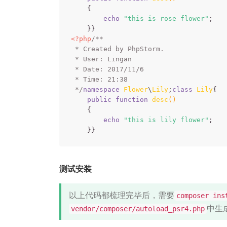
{

echo
"this is rose flower"
;

<?php
/**

 * Created by PhpStorm.

 * User: Lingan

 * Date: 2017/11/6

 * Time: 21:38

 */
namespace
Flower
\
Lily
;
class
Lily
{

public
function
desc
()
{

echo
"this is lily flower"
;

测试安装
以上代码都梳理完毕后，需要
composer ins
中生
vendor/composer/autoload_psr4.php