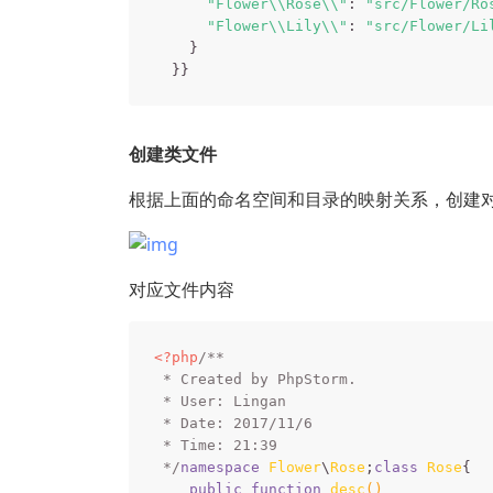
"Flower\\Rose\\"
: 
"src/Flower/Ro
"Flower\\Lily\\"
: 
"src/Flower/Li
    }

创建类文件
根据上面的命名空间和目录的映射关系，创建
对应文件内容
<?php
/**

 * Created by PhpStorm.

 * User: Lingan

 * Date: 2017/11/6

 * Time: 21:39

 */
namespace
Flower
\
Rose
;
class
Rose
{

public
function
desc
()