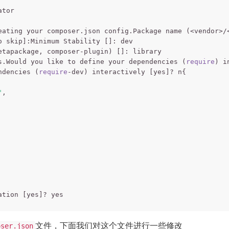
tor

eating your composer.json config.Package name (<vendor>/
o skip]:Minimum Stability []: dev

tapackage, composer-plugin) []: library

s.Would you like to define your dependencies (
require
) i
ndencies (
require
-dev) interactively [yes]? n{

"
,

文件，下面我们对这个文件进行一些修改
oser.json