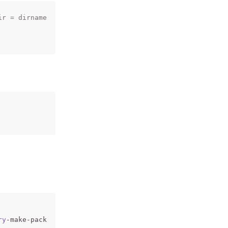
ir = dirname($vendorDir);return array(
ry
-make-package.git
