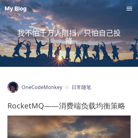
My Blog
我不怕千万人阻挡，只怕自己投
降
OneCodeMonkey
in
日常随笔
RocketMQ——消费端负载均衡策略