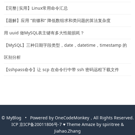
【完整|实用】Linux常用命令汇总
【题解】应用 ”前缀和“ 降低数组求和类问题的算法复杂度
用 uuid 做MySQL表主键有多大性能损耗？
【MySQL】三种日期字段类型，date，datetime，timestamp 的
区别分析
【sshpass命令】让 scp 在命令行中带 ssh 密码远程下载文件
©
MyBlog
• Powered by
OneCodeMonkey，All Rights Reserved.
ICP
京ICP备20011806号-7
♥
Theme
Amaze
by
spiritree
&
Jiahao.Zhang