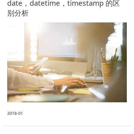
date，datetime，timestamp 的区
别分析
2018-01