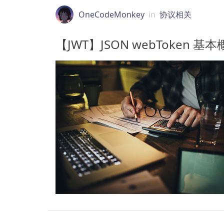
OneCodeMonkey
in
协议相关
【JWT】JSON webToken 