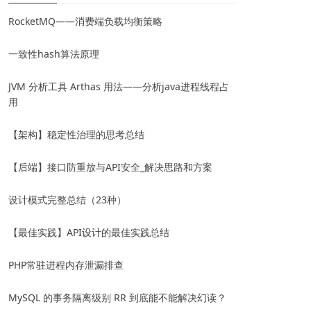
RocketMQ——消费端负载均衡策略
一致性hash算法原理
JVM 分析工具 Arthas 用法——分析java进程线程占
用
【架构】稳定性治理的思考总结
【后端】接口防重放与API安全_解决思路和方案
设计模式完整总结（23种）
【最佳实践】API设计的最佳实践总结
PHP常驻进程内存泄漏排查
MySQL 的事务隔离级别 RR 到底能不能解决幻读？