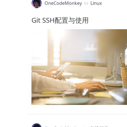
OneCodeMonkey
in
Linux
Git SSH配置与使用