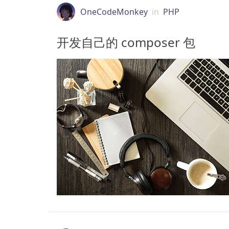
OneCodeMonkey
in
PHP
开发自己的 composer 包