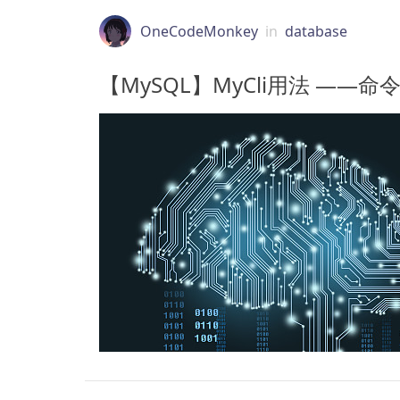
OneCodeMonkey
in
database
【MySQL】MyCli用法 —