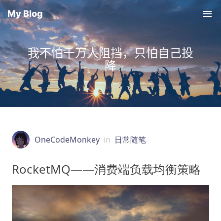
My Blog
我不怕千万人阻挡，只怕自己投
降
OneCodeMonkey
in
日常随笔
RocketMQ——消费端负载均衡策略