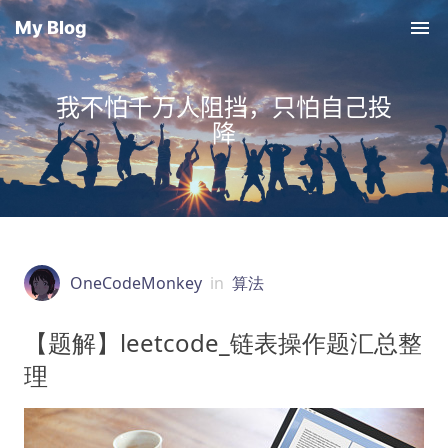
My Blog
我不怕千万人阻挡，只怕自己投
降
OneCodeMonkey
in
算法
【题解】leetcode_链表操作题汇总整
理