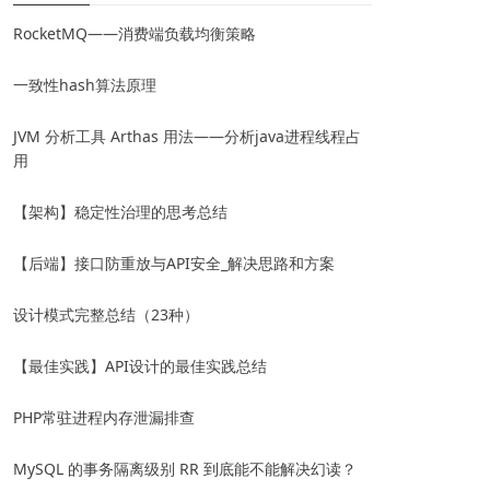
RocketMQ——消费端负载均衡策略
一致性hash算法原理
JVM 分析工具 Arthas 用法——分析java进程线程占
用
【架构】稳定性治理的思考总结
【后端】接口防重放与API安全_解决思路和方案
设计模式完整总结（23种）
【最佳实践】API设计的最佳实践总结
PHP常驻进程内存泄漏排查
MySQL 的事务隔离级别 RR 到底能不能解决幻读？