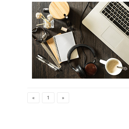
«
1
»