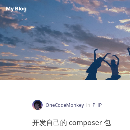
My Blog
OneCodeMonkey
in
PHP
开发自己的 composer 包